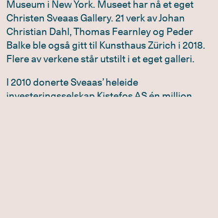
Museum i New York. Museet har nå et eget
Christen Sveaas Gallery. 21 verk av Johan
Christian Dahl, Thomas Fearnley og Peder
Balke ble også gitt til Kunsthaus Zürich i 2018.
Flere av verkene står utstilt i et eget galleri.
I 2010 donerte Sveaas’ heleide
investeringsselskap Kistefos AS én million
euro til oppføring av Monica Bonvicinis
skulptur
She Lies
foran operaen i Oslo.
I 2009 og 2010 donerte Sveaas 469
drikkekanner, begre, skjeer, smykker og en
rekke andre sølvgjenstander fra 1550-1850 til
Stiftelsen Bergenssølvet. I tillegg mottok
stiftelsen en betydelig pengegave til forskning
og nye innkjøp. Sølvskatten forvaltes av KODE