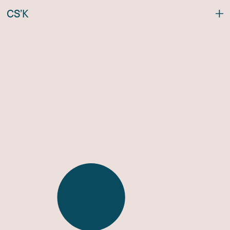
C
S
’
K