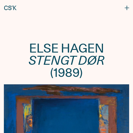
C
S
’
K
ELSE HAGEN
STENGT DØR
(1989)